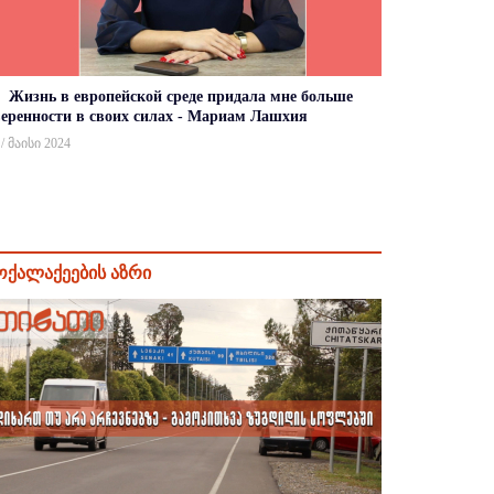
Жизнь в европейской среде придала мне больше
веренности в своих силах - Мариам Лашхия
 / მაისი 2024
ოქალაქეების აზრი