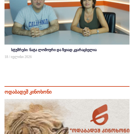
სტუმრები: ნატა ლომოური და ზვიად კვარაცხელია
18 / ივლისი 2026
ოდაბადეშ კინოხონი