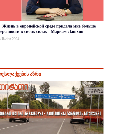
Жизнь в европейской среде придала мне больше
веренности в своих силах - Мариам Лашхия
 / მაისი 2024
ოქალაქეების აზრი