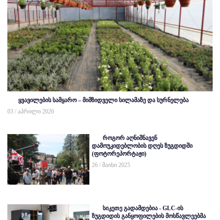
ყვავილების სამყარო – მიმზიდველი სილამაზე და სურნელება
03 / აპრილი 2026
როგორ აღნიშნავენ
დამოუკიდებლობის დღეს ზუგდიდში
(ფოტორეპორტაჟი)
26 / მაისი 2025
სიკეთე გადამდებია - GLC-ის
ზუგდიდის განყოფილების მოსწავლეებმა