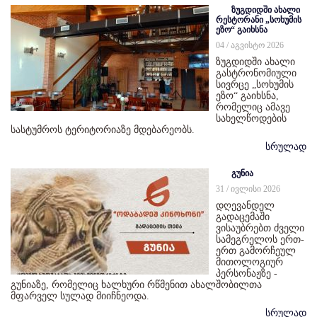
ზუგდიდში ახალი
რესტორანი „სოხუმის
ეზო“ გაიხსნა
04 / აგვისტო 2026
ზუგდიდში ახალი
გასტრონომიული
სივრცე „სოხუმის
ეზო“ გაიხსნა,
რომელიც ამავე
სახელწოდების
სასტუმროს ტერიტორიაზე მდებარეობს.
სრულად
გუნია
31 / ივლისი 2026
დღევანდელ
გადაცემაში
ვისაუბრებთ ძველი
სამეგრელოს ერთ-
ერთ გამორჩეულ
მითოლოგიურ
პერსონაჟზე -
გუნიაზე, რომელიც ხალხური რწმენით ახალშობილთა
მფარველ სულად მიიჩნეოდა.
სრულად