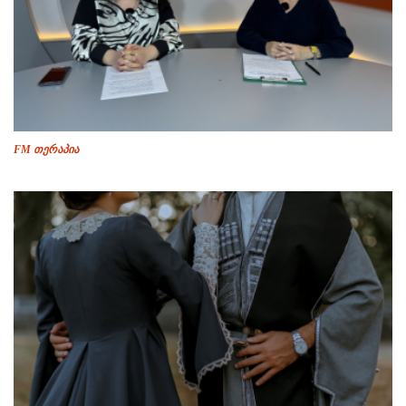
FM თერაპია