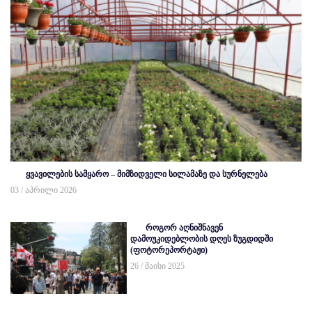
ყვავილების სამყარო – მიმზიდველი სილამაზე და სურნელება
03 / აპრილი 2026
როგორ აღნიშნავენ
დამოუკიდებლობის დღეს ზუგდიდში
(ფოტორეპორტაჟი)
26 / მაისი 2025