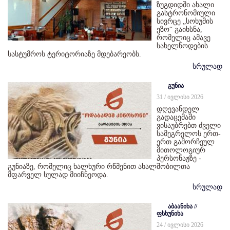
ზუგდიდში ახალი
გასტრონომიული
სივრცე „სოხუმის
ეზო“ გაიხსნა,
რომელიც ამავე
სახელწოდების
სასტუმროს ტერიტორიაზე მდებარეობს.
სრულად
გუნია
31 / ივლისი 2026
დღევანდელ
გადაცემაში
ვისაუბრებთ ძველი
სამეგრელოს ერთ-
ერთ გამორჩეულ
მითოლოგიურ
პერსონაჟზე -
გუნიაზე, რომელიც ხალხური რწმენით ახალშობილთა
მფარველ სულად მიიჩნეოდა.
სრულად
აბაანიხა //
ფსხუნიხა
24 / ივლისი 2026