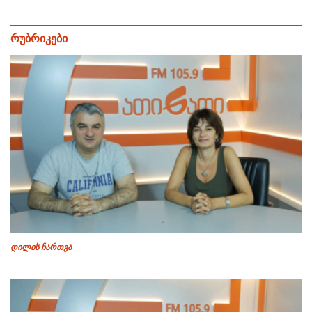
რუბრიკები
დილის ჩართვა