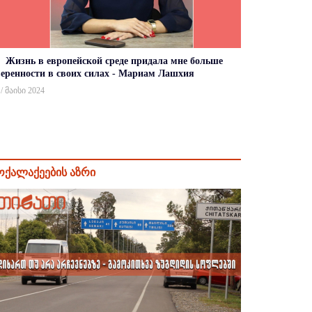
Жизнь в европейской среде придала мне больше
веренности в своих силах - Мариам Лашхия
 / მაისი 2024
ოქალაქეების აზრი