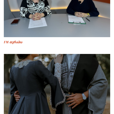
FM თერაპია