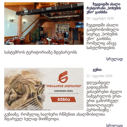
ზუგდიდში ახალი
რესტორანი „სოხუმის
ეზო“ გაიხსნა
04 / აგვისტო 2026
ზუგდიდში ახალი
გასტრონომიული
სივრცე „სოხუმის
ეზო“ გაიხსნა,
რომელიც ამავე
სახელწოდების
სასტუმროს ტერიტორიაზე მდებარეობს.
სრულად
გუნია
31 / ივლისი 2026
დღევანდელ
გადაცემაში
ვისაუბრებთ ძველი
სამეგრელოს ერთ-
ერთ გამორჩეულ
მითოლოგიურ
პერსონაჟზე -
გუნიაზე, რომელიც ხალხური რწმენით ახალშობილთა
მფარველ სულად მიიჩნეოდა.
სრულად