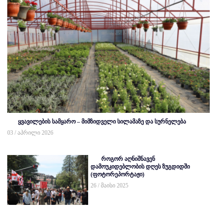
ყვავილების სამყარო – მიმზიდველი სილამაზე და სურნელება
03 / აპრილი 2026
როგორ აღნიშნავენ
დამოუკიდებლობის დღეს ზუგდიდში
(ფოტორეპორტაჟი)
26 / მაისი 2025