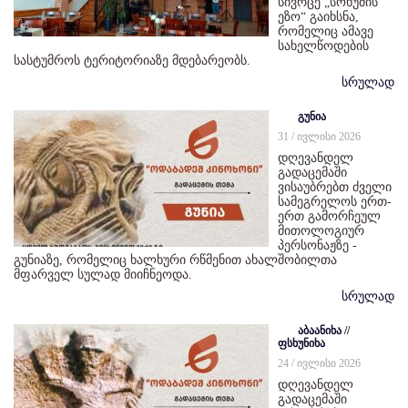
სივრცე „სოხუმის
ეზო“ გაიხსნა,
რომელიც ამავე
სახელწოდების
სასტუმროს ტერიტორიაზე მდებარეობს.
სრულად
გუნია
31 / ივლისი 2026
დღევანდელ
გადაცემაში
ვისაუბრებთ ძველი
სამეგრელოს ერთ-
ერთ გამორჩეულ
მითოლოგიურ
პერსონაჟზე -
გუნიაზე, რომელიც ხალხური რწმენით ახალშობილთა
მფარველ სულად მიიჩნეოდა.
სრულად
აბაანიხა //
ფსხუნიხა
24 / ივლისი 2026
დღევანდელ
გადაცემაში