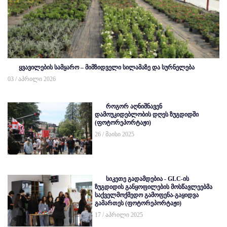
ყვავილების სამყარო – მიმზიდველი სილამაზე და სურნელება
03 / აპრილი 2026
როგორ აღნიშნავენ
დამოუკიდებლობის დღეს ზუგდიდში
(ფოტორეპორტაჟი)
26 / მაისი 2025
სიკეთე გადამდებია - GLC-ის
ზუგდიდის განყოფილების მოსწავლეებმა
საქველმოქმედო გამოფენა-გაყიდვა
გამართეს (ფოტორეპორტაჟი)
17 / აპრილი 2025