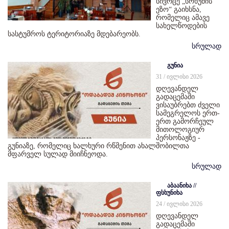
სივრცე „სოხუმის
ეზო“ გაიხსნა,
რომელიც ამავე
სახელწოდების
სასტუმროს ტერიტორიაზე მდებარეობს.
სრულად
გუნია
31 / ივლისი 2026
დღევანდელ
გადაცემაში
ვისაუბრებთ ძველი
სამეგრელოს ერთ-
ერთ გამორჩეულ
მითოლოგიურ
პერსონაჟზე -
გუნიაზე, რომელიც ხალხური რწმენით ახალშობილთა
მფარველ სულად მიიჩნეოდა.
სრულად
აბაანიხა //
ფსხუნიხა
24 / ივლისი 2026
დღევანდელ
გადაცემაში