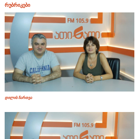
რუბრიკები
დილის ჩართვა