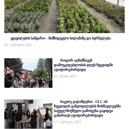
ყვავილების სამყარო – მიმზიდველი სილამაზე და სურნელება
03 / აპრილი 2026
როგორ აღნიშნავენ
დამოუკიდებლობის დღეს ზუგდიდში
(ფოტორეპორტაჟი)
26 / მაისი 2025
სიკეთე გადამდებია - GLC-ის
ზუგდიდის განყოფილების მოსწავლეებმა
საქველმოქმედო გამოფენა-გაყიდვა
გამართეს (ფოტორეპორტაჟი)
17 / აპრილი 2025