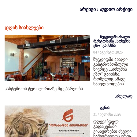
არქივი : აუდიო არქივი
დღის სიახლეები
ზუგდიდში ახალი
რესტორანი „სოხუმის
ეზო“ გაიხსნა
04 / აგვისტო 2026
ზუგდიდში ახალი
გასტრონომიული
სივრცე „სოხუმის
ეზო“ გაიხსნა,
რომელიც ამავე
სახელწოდების
სასტუმროს ტერიტორიაზე მდებარეობს.
სრულად
გუნია
31 / ივლისი 2026
დღევანდელ
გადაცემაში
ვისაუბრებთ ძველი
სამეგრელოს ერთ-