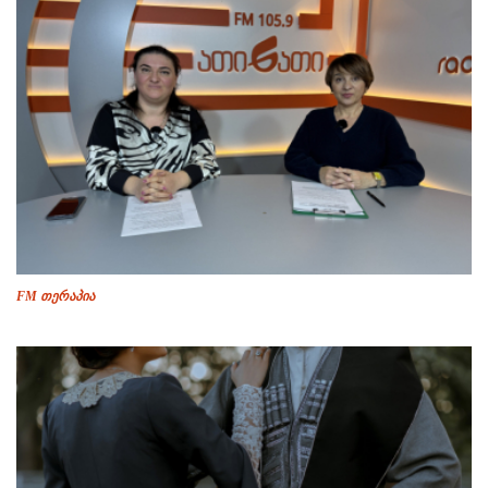
FM თერაპია