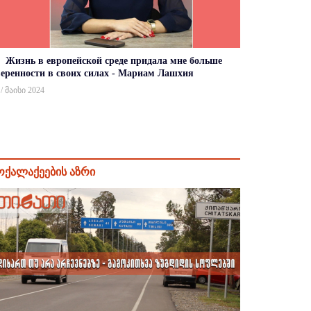
Жизнь в европейской среде придала мне больше
веренности в своих силах - Мариам Лашхия
 / მაისი 2024
ოქალაქეების აზრი