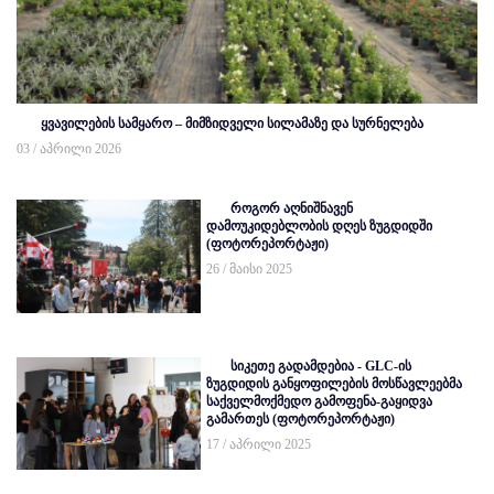
ყვავილების სამყარო – მიმზიდველი სილამაზე და სურნელება
03 / აპრილი 2026
როგორ აღნიშნავენ
დამოუკიდებლობის დღეს ზუგდიდში
(ფოტორეპორტაჟი)
26 / მაისი 2025
სიკეთე გადამდებია - GLC-ის
ზუგდიდის განყოფილების მოსწავლეებმა
საქველმოქმედო გამოფენა-გაყიდვა
გამართეს (ფოტორეპორტაჟი)
17 / აპრილი 2025