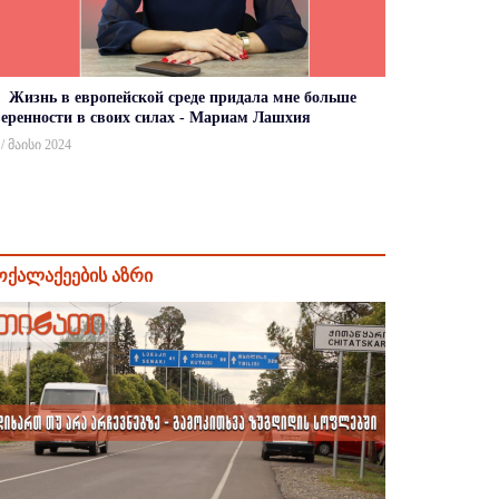
Жизнь в европейской среде придала мне больше
веренности в своих силах - Мариам Лашхия
 / მაისი 2024
ოქალაქეების აზრი