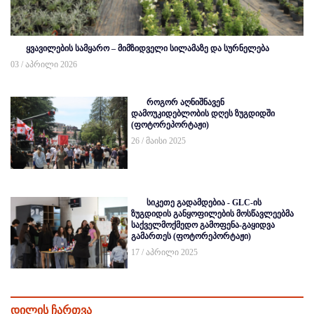
ყვავილების სამყარო – მიმზიდველი სილამაზე და სურნელება
03 / აპრილი 2026
როგორ აღნიშნავენ
დამოუკიდებლობის დღეს ზუგდიდში
(ფოტორეპორტაჟი)
26 / მაისი 2025
სიკეთე გადამდებია - GLC-ის
ზუგდიდის განყოფილების მოსწავლეებმა
საქველმოქმედო გამოფენა-გაყიდვა
გამართეს (ფოტორეპორტაჟი)
17 / აპრილი 2025
დილის ჩართვა