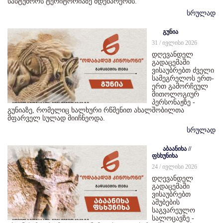
სასტუმროს ტერიტორიაზე მდებარეობს.
სრულად
გუნია
31 / ივლისი 2026
დღევანდელ
გადაცემაში
ვისაუბრებთ ძველი
სამეგრელოს ერთ-
ერთ გამორჩეულ
მითოლოგიურ
პერსონაჟზე -
გუნიაზე, რომელიც ხალხური რწმენით ახალშობილთა
მფარველ სულად მიიჩნეოდა.
სრულად
აბაანიხა //
ფსხუნიხა
24 / ივლისი 2026
დღევანდელ
გადაცემაში
ვისაუბრებთ
აშუბების
საგვარეულო
სალოცავზე -