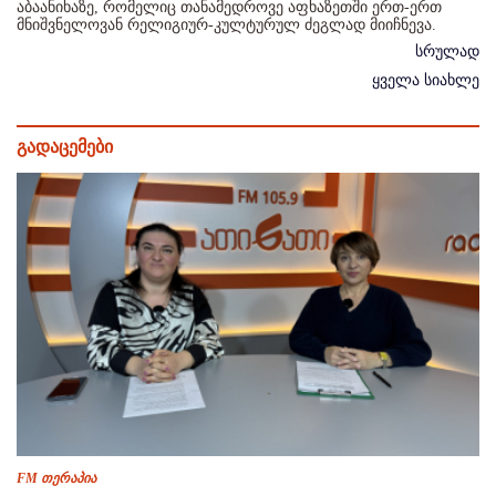
აბაანიხაზე, რომელიც თანამედროვე აფხაზეთში ერთ-ერთ
მნიშვნელოვან რელიგიურ-კულტურულ ძეგლად მიიჩნევა.
სრულად
ყველა სიახლე
გადაცემები
FM თერაპია