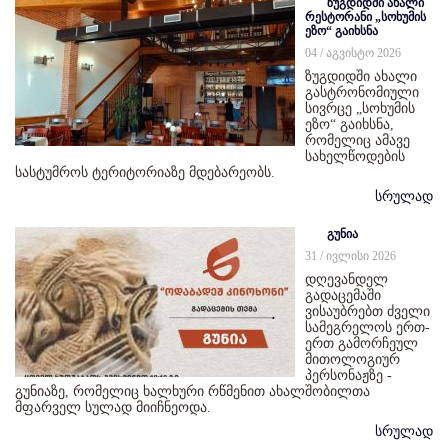
ზუგდიდში ახალი
რესტორანი „სოხუმის
ეზო“ გაიხსნა
04 / აგვისტო 2026
ზუგდიდში ახალი
გასტრონომიული
სივრცე „სოხუმის
ეზო“ გაიხსნა,
რომელიც ამავე
სახელწოდების
სასტუმროს ტერიტორიაზე მდებარეობს.
სრულად
გუნია
31 / ივლისი 2026
დღევანდელ
გადაცემაში
ვისაუბრებთ ძველი
სამეგრელოს ერთ-
ერთ გამორჩეულ
მითოლოგიურ
პერსონაჟზე -
გუნიაზე, რომელიც ხალხური რწმენით ახალშობილთა
მფარველ სულად მიიჩნეოდა.
სრულად