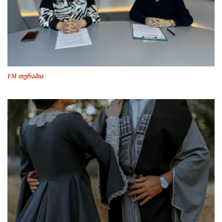
FM თერაპია