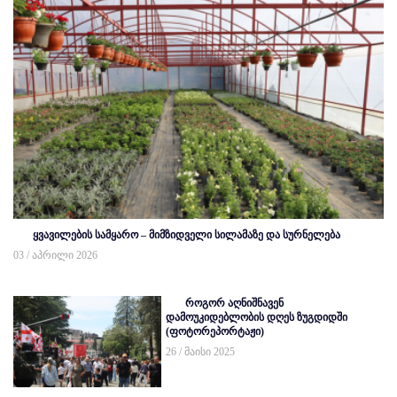
ყვავილების სამყარო – მიმზიდველი სილამაზე და სურნელება
03 / აპრილი 2026
როგორ აღნიშნავენ
დამოუკიდებლობის დღეს ზუგდიდში
(ფოტორეპორტაჟი)
26 / მაისი 2025