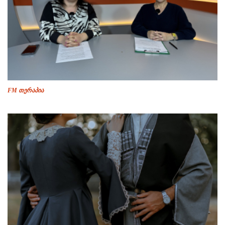
FM თერაპია