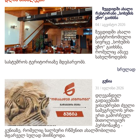
ზუგდიდში ახალი
რესტორანი „სოხუმის
ეზო“ გაიხსნა
04 / აგვისტო 2026
ზუგდიდში ახალი
გასტრონომიული
სივრცე „სოხუმის
ეზო“ გაიხსნა,
რომელიც ამავე
სახელწოდების
სასტუმროს ტერიტორიაზე მდებარეობს.
სრულად
გუნია
31 / ივლისი 2026
დღევანდელ
გადაცემაში
ვისაუბრებთ ძველი
სამეგრელოს ერთ-
ერთ გამორჩეულ
მითოლოგიურ
პერსონაჟზე -
გუნიაზე, რომელიც ხალხური რწმენით ახალშობილთა
მფარველ სულად მიიჩნეოდა.