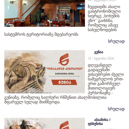
04 / აგვისტო 2026
ზუგდიდში ახალი
გასტრონომიული
სივრცე „სოხუმის
ეზო“ გაიხსნა,
რომელიც ამავე
სახელწოდების
სასტუმროს ტერიტორიაზე მდებარეობს.
სრულად
გუნია
31 / ივლისი 2026
დღევანდელ
გადაცემაში
ვისაუბრებთ ძველი
სამეგრელოს ერთ-
ერთ გამორჩეულ
მითოლოგიურ
პერსონაჟზე -
გუნიაზე, რომელიც ხალხური რწმენით ახალშობილთა
მფარველ სულად მიიჩნეოდა.
სრულად
აბაანიხა //
ფსხუნიხა