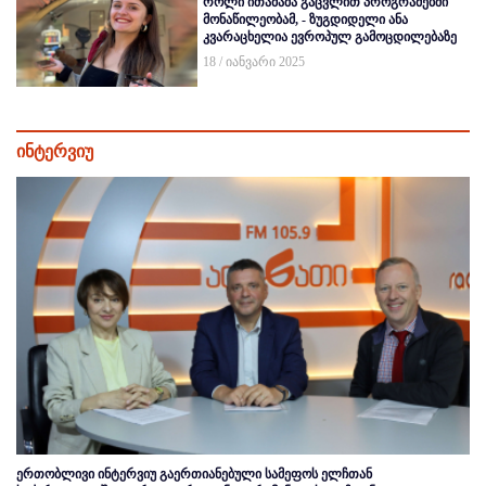
როლი ითამაშა გაცვლით პროგრამებში
მონაწილეობამ, - ზუგდიდელი ანა
კვარაცხელია ევროპულ გამოცდილებაზე
18 / იანვარი 2025
ინტერვიუ
ერთობლივი ინტერვიუ გაერთიანებული სამეფოს ელჩთან