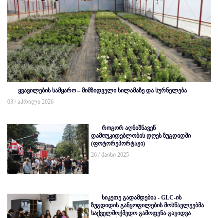
ყვავილების სამყარო – მიმზიდველი სილამაზე და სურნელება
03 / აპრილი 2026
როგორ აღნიშნავენ
დამოუკიდებლობის დღეს ზუგდიდში
(ფოტორეპორტაჟი)
26 / მაისი 2025
სიკეთე გადამდებია - GLC-ის
ზუგდიდის განყოფილების მოსწავლეებმა
საქველმოქმედო გამოფენა-გაყიდვა