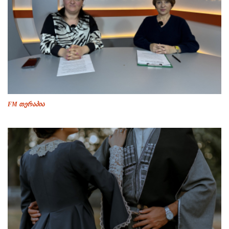
FM თერაპია