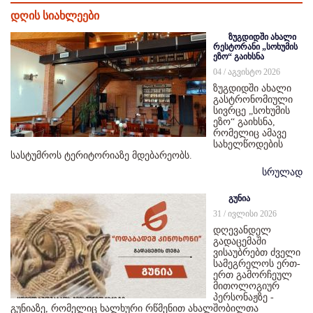
დღის სიახლეები
ზუგდიდში ახალი
რესტორანი „სოხუმის
ეზო“ გაიხსნა
04 / აგვისტო 2026
ზუგდიდში ახალი
გასტრონომიული
სივრცე „სოხუმის
ეზო“ გაიხსნა,
რომელიც ამავე
სახელწოდების
სასტუმროს ტერიტორიაზე მდებარეობს.
სრულად
გუნია
31 / ივლისი 2026
დღევანდელ
გადაცემაში
ვისაუბრებთ ძველი
სამეგრელოს ერთ-
ერთ გამორჩეულ
მითოლოგიურ
პერსონაჟზე -
გუნიაზე, რომელიც ხალხური რწმენით ახალშობილთა