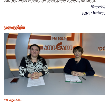
მნიშვნელოვან რელიგიურ-კულტურულ ძეგლად მიიჩნევა.
სრულად
ყველა სიახლე
გადაცემები
FM თერაპია