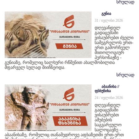
სრულად
გუნია
31 / ივლისი 2026
დღევანდელ
გადაცემაში
ვისაუბრებთ ძველი
სამეგრელოს ერთ-
ერთ გამორჩეულ
მითოლოგიურ
პერსონაჟზე -
გუნიაზე, რომელიც ხალხური რწმენით ახალშობილთა
მფარველ სულად მიიჩნეოდა.
სრულად
აბაანიხა //
ფსხუნიხა
24 / ივლისი 2026
დღევანდელ
გადაცემაში
ვისაუბრებთ
აშუბების
საგვარეულო
სალოცავზე -
აბაანიხაზე, რომელიც თანამედროვე აფხაზეთში ერთ-ერთ