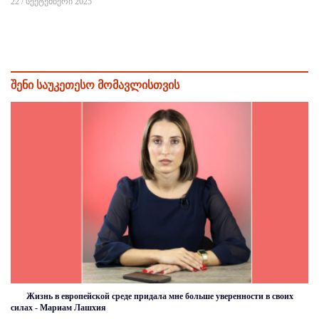
22 / სექტემბერი 2025
შენი საუკეთესო მომავლისთვის
Жизнь в европейской среде придала мне больше уверенности в своих
силах - Мариам Лашхия