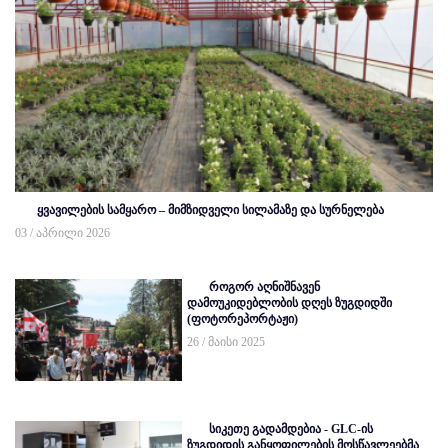
ყვავილების სამყარო – მიმზიდველი სილამაზე და სურნელება
03 / აპრილი 2026
როგორ აღნიშნავენ
დამოუკიდებლობის დღეს ზუგდიდში
(ფოტორეპორტაჟი)
26 / მაისი 2025
სიკეთე გადამდებია - GLC-ის
ზუგდიდის განყოფილების მოსწავლეებმა