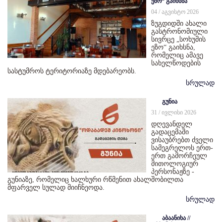
ეზო“ გაიხსნა
04 / აგვისტო 2026
ზუგდიდში ახალი
გასტრონომიული
სივრცე „სოხუმის
ეზო“ გაიხსნა,
რომელიც ამავე
სახელწოდების
სასტუმროს ტერიტორიაზე მდებარეობს.
სრულად
გუნია
31 / ივლისი 2026
დღევანდელ
გადაცემაში
ვისაუბრებთ ძველი
სამეგრელოს ერთ-
ერთ გამორჩეულ
მითოლოგიურ
პერსონაჟზე -
გუნიაზე, რომელიც ხალხური რწმენით ახალშობილთა
მფარველ სულად მიიჩნეოდა.
სრულად
აბაანიხა //