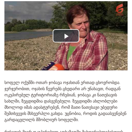
Play
Video
სოფელ ოქუმში ოთარ ჯობავა ოჯახთან ერთად ცხოვრობდა.
ჯერჯერობით, ოჯახის წევრებს ცხედარი არ უნახავთ, რადგან
ოკუპირებულ ტერიტორიაზე რჩებიან, ჯობავა კი ნათესავის
სახლში, ზუგდიდშია დასვენებული. ზუგდიდში ახლობლები
მხოლოდ იმას ადასტურებენ, რომ მათი ნათესავი უბედური
შემთხვევის მსხვერპლი გახდა. უცნობია, როდის გადაასვენებენ
გარდაცვლილს მშობლიურ სოფელში.