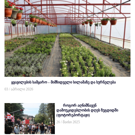
ყვავილების სამყარო – მიმზიდველი სილამაზე და სურნელება
03 / აპრილი 2026
როგორ აღნიშნავენ
დამოუკიდებლობის დღეს ზუგდიდში
(ფოტორეპორტაჟი)
26 / მაისი 2025