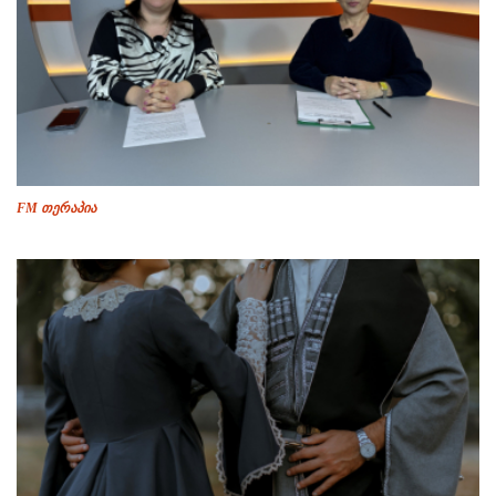
FM თერაპია