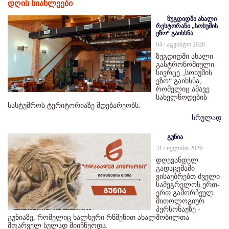
დღის სიახლეები
ზუგდიდში ახალი
რესტორანი „სოხუმის
ეზო“ გაიხსნა
04 / აგვისტო 2026
ზუგდიდში ახალი
გასტრონომიული
სივრცე „სოხუმის
ეზო“ გაიხსნა,
რომელიც ამავე
სახელწოდების
სასტუმროს ტერიტორიაზე მდებარეობს.
სრულად
გუნია
31 / ივლისი 2026
დღევანდელ
გადაცემაში
ვისაუბრებთ ძველი
სამეგრელოს ერთ-
ერთ გამორჩეულ
მითოლოგიურ
პერსონაჟზე -
გუნიაზე, რომელიც ხალხური რწმენით ახალშობილთა
მფარველ სულად მიიჩნეოდა.