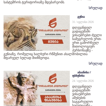
სასტუმროს ტერიტორიაზე მდებარეობს.
სრულად
გუნია
31 / ივლისი 2026
დღევანდელ
გადაცემაში
ვისაუბრებთ ძველი
სამეგრელოს ერთ-
ერთ გამორჩეულ
მითოლოგიურ
პერსონაჟზე -
გუნიაზე, რომელიც ხალხური რწმენით ახალშობილთა
მფარველ სულად მიიჩნეოდა.
სრულად
აბაანიხა //
ფსხუნიხა
24 / ივლისი 2026
დღევანდელ
გადაცემაში
ვისაუბრებთ
აშუბების
საგვარეულო
სალოცავზე -