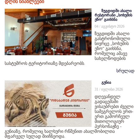
დღის სიახლეები
ზუგდიდში ახალი
რესტორანი „სოხუმის
ეზო“ გაიხსნა
04 / აგვისტო 2026
ზუგდიდში ახალი
გასტრონომიული
სივრცე „სოხუმის
ეზო“ გაიხსნა,
რომელიც ამავე
სახელწოდების
სასტუმროს ტერიტორიაზე მდებარეობს.
სრულად
გუნია
31 / ივლისი 2026
დღევანდელ
გადაცემაში
ვისაუბრებთ ძველი
სამეგრელოს ერთ-
ერთ გამორჩეულ
მითოლოგიურ
პერსონაჟზე -
გუნიაზე, რომელიც ხალხური რწმენით ახალშობილთა
მფარველ სულად მიიჩნეოდა.