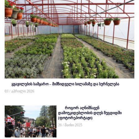
ყვავილების სამყარო – მიმზიდველი სილამაზე და სურნელება
03 / აპრილი 2026
როგორ აღნიშნავენ
დამოუკიდებლობის დღეს ზუგდიდში
(ფოტორეპორტაჟი)
26 / მაისი 2025