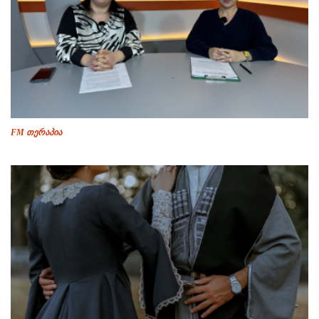
FM თერაპია